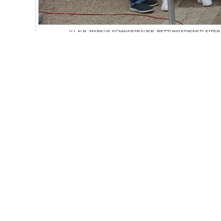
V.L.N.R. MARKUS SCHWARZBAUER, RETTUNGSDIENSTLEITER
MANNHEIM/RHEIN-NECKAR; PD DR. MED. THOMAS HEL
ANÄSTHESIOLOGIE, OPERATIVE INTENSIVMEDIZIN UND SCHME
OBERARZT INTENSIVMEDIZIN/ KLINIK FÜR ANÄSTHES
ANNHEIM/RH
Quicklinks
ASB Baden-Württemberg e.V.
Medizi
Region Mannheim/Rhein-Neckar
Impre
Auf dem Sand 78