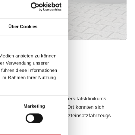
Über Cookies
 Medien anbieten zu können
hrer Verwendung unserer
 führen diese Informationen
ie im Rahmen Ihrer Nutzung
kt werfen. Am Stand des Universitätsklinikums
Marketing
Lungenersatzverfahren. Vor Ort konnten sich
Besonderheiten des neuen Notarzteinsatzfahrzeugs