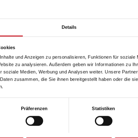
Details
Cookies
nhalte und Anzeigen zu personalisieren, Funktionen für soziale
il: Medizinische
Website zu analysieren. Außerdem geben wir Informationen zu I
r soziale Medien, Werbung und Analysen weiter. Unsere Partner
 Exzellenz
 Daten zusammen, die Sie ihnen bereitgestellt haben oder die s
n.
onnte man bereits auf dem diesjährigen Mannheimer Maimar
Präferenzen
Statistiken
blicke in die mobile Versorgung mit dem komplexen ECMO-
seres Fahrdienstleisters Rettungsdienst, Herwig Grob, die 