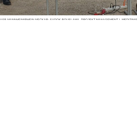
 ASB MANNHEIM/RHEIN-NECKAR; SADOK BOUSLAMA, PROJEKT-MANAGEMENT I. MEDIZINIS
BING, ÄRZTLICHER LEITER ZENTRUM FÜR KARDIOVASKULÄRE AKUTMEDIZIN UMM; PROF. DR
RZMEDIZIN UMM; DR. MED. SIMONE BRITSCH, LEITUNG INTENSIVMEDIZIN/ I. MEDIZINISC
IOLOGIE, OPERATIVE INTENSIVMEDIZIN UND SCHMERZMEDIZIN UMM; FRANK WEISSBARTH
EIN-NECKAR; HERWIG GROB, FAHRDIENSTLEITER RETTUNGSDIENST ASB MANNHEIM/RHE
Pflege und Betr
nproduktebeauftragte
ssum