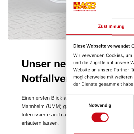
Zustimmung
Diese Webseite verwendet 
Wir verwenden Cookies, um I
Unser neues ECMO-Mob
und die Zugriffe auf unsere 
Website an unsere Partner fü
Notfallversorgung par
möglicherweise mit weiteren
der Dienste gesammelt habe
Einen ersten Blick auf unser neues ECMO-Mobil k
Einwilligungsauswahl
Notwendig
Mannheim (UMM) gaben Expert:innen des UMM Ein
Interessierte auch aus erster Hand von Seiten un
erläutern lassen.