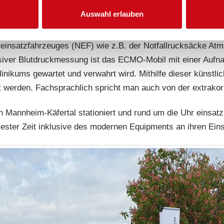
Zentrums für kardiovaskuläre Akutmedizin Mannheim, der Kl
Auswahl erlauben
itätsklinikums Mannheim, der I. Medizinischen Klinik des
einsatzfahrzeuges (NEF) wie z.B. der Notfallrucksäcke Atm
siver Blutdruckmessung ist das ECMO-Mobil mit einer Aufn
inikums gewartet und verwahrt wird. Mithilfe dieser künstli
rt werden. Fachsprachlich spricht man auch von der extra
Mannheim-Käfertal stationiert und rund um die Uhr einsatz
ester Zeit inklusive des modernen Equipments an ihren Eins