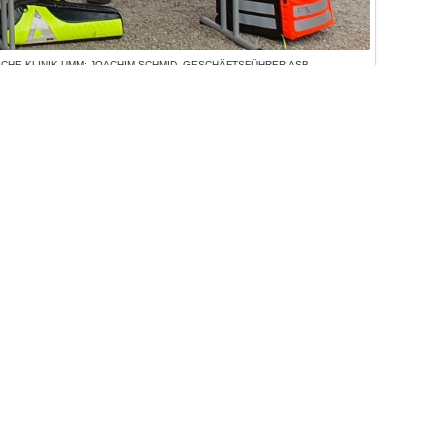
CHE KLINIK UMM; JOACHIM SCHMID, GESCHÄFTSFÜHRER ASB
. MED. GRIETJE BECK, DIREKTORIN DER KLINIK FÜR
HE KLINIK UMM; PROF. DR. MED. JÖRG KREBS, GESCHÄFTSF.
, STELLVERTRETENDER RETTUNGSDIENSTLEITER ASB M
IN-NECKAR
euung
Jobs
Hausnotruf
Kontakt