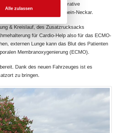
inik für Anästhesiologie, Operative
Alle zulassen
 UMM und des ASB Mannheim/Rhein-Neckar.
ung & Kreislauf, des Zusatzrucksacks
ahmehalterung für Cardio-Help also für das ECMO-
chen, externen Lunge kann das Blut des Patienten
korporalen Membranoxygenierung (ECMO).
bereit. Dank des neuen Fahrzeuges ist es
atzort zu bringen.