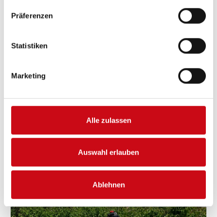
Präferenzen
13 neue Hospizbegleiter ausgebildet
Statistiken
Herzlichen Glückwunsch unseren neuen
Ehrenamtlichen im ambulanten Hospizdienst des
Marketing
ASB Baden-Württemberg e.V. Region
Mannheim/Rhein-Neckar! Ende Juni schlossen 13
neue Ehrenamtliche ihren 6-monatigen
Vorbereitungskurs zur Mitarbeit in unserem
Alle zulassen
ambulanten Hospizdienst erfolgreich ab. ...
Mehr erfahren
Auswahl erlauben
Ablehnen