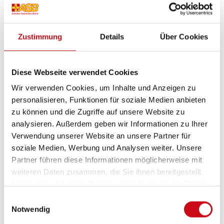
zu allgemeinen Informationen aus dem Alltag des
ASB.
Zustimmung
Details
Über Cookies
Auf Instagram folgen
Diese Webseite verwendet Cookies
Auf Facebook folgen
Wir verwenden Cookies, um Inhalte und Anzeigen zu
personalisieren, Funktionen für soziale Medien anbieten
zu können und die Zugriffe auf unsere Website zu
analysieren. Außerdem geben wir Informationen zu Ihrer
Verwendung unserer Website an unsere Partner für
soziale Medien, Werbung und Analysen weiter. Unsere
Partner führen diese Informationen möglicherweise mit
weiteren Daten zusammen, die Sie ihnen bereitgestellt
haben oder die sie im Rahmen Ihrer Nutzung der Dienste
gesammelt haben.
Einwilligungsauswahl
Notwendig